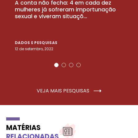
A conta não fecha: 4 em cada dez
P
la
mulheres já sofreram importunação
a
sexual e viveram situaçõ...
m
DADOS E PESQUISAS
D
12 de setembro, 2022
25
VEJA MAIS PESQUISAS
MATÉRIAS
RELACIONADAS