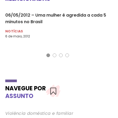
u
06/05/2012 – Uma mulher é agredida a cada 5
Qu
minutos no Brasil
co
NOTÍCIAS
NO
6 de maio, 2012
20 
NAVEGUE POR
ASSUNTO
Violência doméstica e familiar