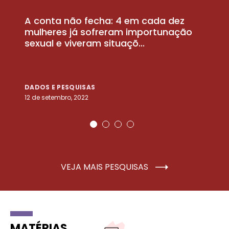
A conta não fecha: 4 em cada dez
P
la
mulheres já sofreram importunação
a
sexual e viveram situaçõ...
m
DADOS E PESQUISAS
D
12 de setembro, 2022
25
VEJA MAIS PESQUISAS
MATÉRIAS