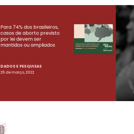
Para 74% dos brasileiros,
30% 
casos de aborto previsto
fora
UISAS
por lei devem ser
mort
mantidos ou ampliados
uma 
tenta
DADOS E PESQUISAS
DADO
25 de março, 2022
23 de