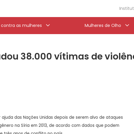
Institu
a contra as mulheres
Mulheres de Olho
dou 38.000 vítimas de violên
 ajuda das Nações Unidas depois de serem alvo de ataques
o gênero na Síria em 2013, de acordo com dados que podem
 três anos de conflito no país.