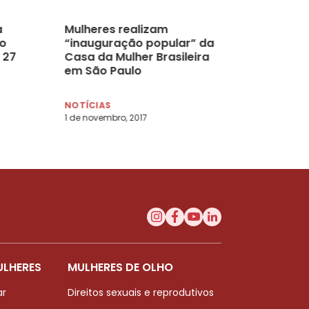
a
Mulheres realizam
do
“inauguração popular” da
 27
Casa da Mulher Brasileira
em São Paulo
NOTÍCIAS
1 de novembro, 2017
ULHERES
MULHERES DE OLHO
ar
Direitos sexuais e reprodutivos