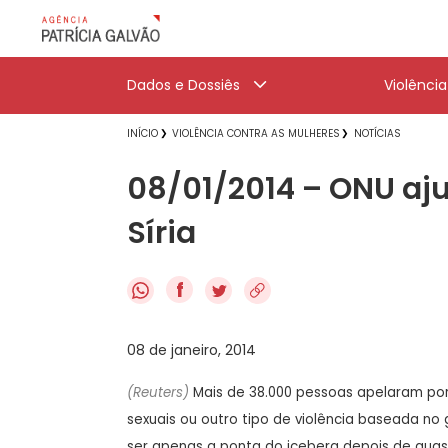
Dados e Dossiês
Violênci
INÍCIO
VIOLÊNCIA CONTRA AS MULHERES
NOTÍCIAS
08/01/2014 – ONU aju
Síria
f
08 de janeiro, 2014
(Reuters)
Mais de 38.000 pessoas apelaram por
sexuais ou outro tipo de violência baseada n
ser apenas a ponta do iceberg depois de quase