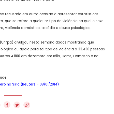
se recusado em outra ocasião a apresentar estatísticas
ro, que se refere a qualquer tipo de violência na qual o sexo
ro, violência doméstica, assédio e abuso psicológico.
 (Unfpa) divulgou nesta semana dados mostrando que
ológico ou apoio para tal tipo de violência a 33.430 pessoas
ra outras 4.800 em dezembro em Idlib, Homs, Damasco e na
tude:
ro na Síria (Reuters – 08/01/2014)
f