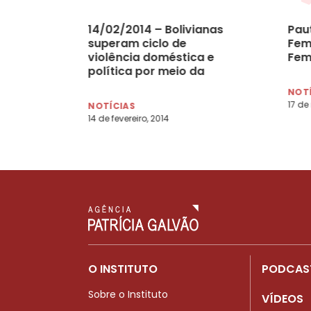
14/02/2014 – Bolivianas
Pau
superam ciclo de
Fem
violência doméstica e
Fem
política por meio da
autonomia financeira
NOT
17 de
NOTÍCIAS
14 de fevereiro, 2014
O INSTITUTO
PODCAS
Sobre o Instituto
VÍDEOS