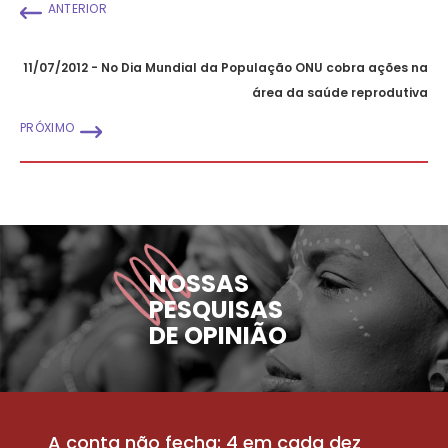
ANTERIOR
11/07/2012 - No Dia Mundial da População ONU cobra ações na
área da saúde reprodutiva
PRÓXIMO
NOSSAS
PESQUISAS
DE OPINIÃO
A conta não fecha: 4 em cada dez
P