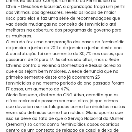
crime. No estudo ‘Comportamento do Feminicídio no
Chile – Desafios e lacunas’, a organização traça um perfil
das vítimas, dos agressores, revela os locais de maior
risco para elas e faz uma série de recomendações que
vão desde mudanças no conceito de feminicídio até
melhoras na cobertura dos programas de governo para
as mulheres.
O estudo faz uma comparação dos casos de feminicídio
de janeiro a junho de 2011 e de janeiro a junho deste ano.
A constatação foi um aumento de 30,7% nos casos, que
passaram de 13 para 17. As cifras são altas, mas a Rede
Chilena contra a Violência Doméstica e Sexual acredita
que elas sejam bem maiores. A Rede denuncia que no
primeiro semestre deste ano já ocorreram 25
feminicídios e no mesmo período do ano passado foram
17 casos, um aumento de 47%.
Gloria Requena, diretora da ONG Ativa, acredita que as
cifras realmente possam ser mais altas, já que crimes
que deveriam ser catalogados como feminicídios muitas
vezes são definidos como homicídios. Gloria aponta que
isso se deve ao fato de que o Serviço Nacional da Mulher
(Sernam) só conta como feminicídios casos ocorridos
dentro de um contexto de relação de casal e deixa de