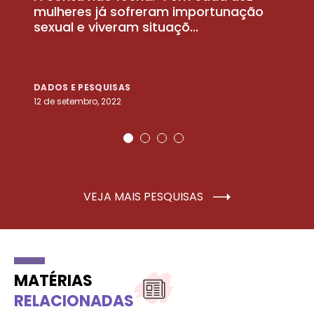
la
mulheres já sofreram importunação
a
sexual e viveram situaçõ...
m
DADOS E PESQUISAS
D
12 de setembro, 2022
25
VEJA MAIS PESQUISAS
MATÉRIAS
RELACIONADAS