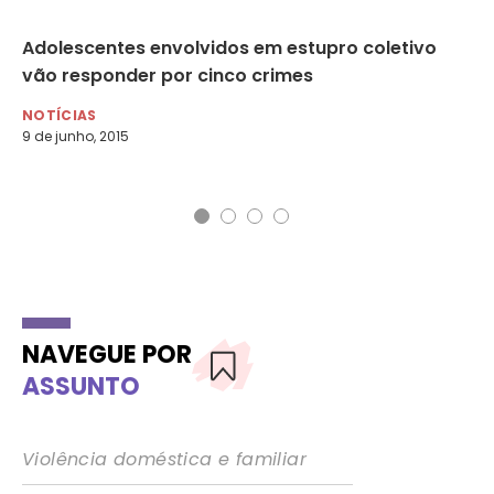
da
Adolescentes envolvidos em estupro coletivo
Es
vão responder por cinco crimes
fe
i
NOTÍCIAS
NO
9 de junho, 2015
11 
NAVEGUE POR
ASSUNTO
Violência doméstica e familiar