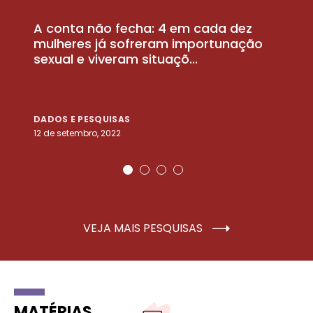
A conta não fecha: 4 em cada dez
P
la
mulheres já sofreram importunação
a
sexual e viveram situaçõ...
m
DADOS E PESQUISAS
D
12 de setembro, 2022
25
VEJA MAIS PESQUISAS
MATÉRIAS