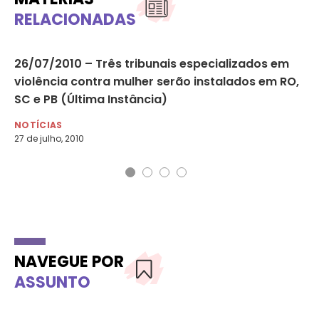
RELACIONADAS
a
26/07/2010 – Três tribunais especializados em
18
violência contra mulher serão instalados em RO,
um
SC e PB (Última Instância)
NO
18 
NOTÍCIAS
27 de julho, 2010
NAVEGUE POR
ASSUNTO