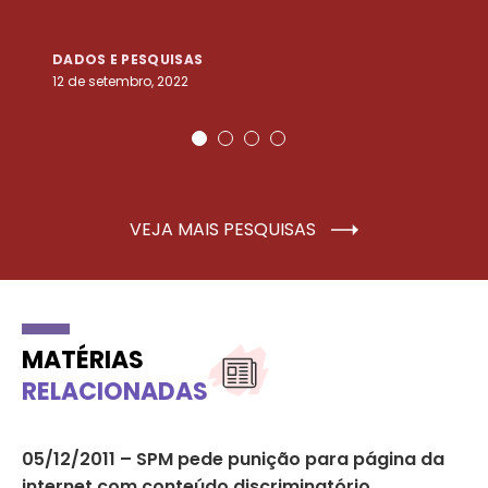
DADOS E PESQUISAS
D
12 de setembro, 2022
25
VEJA MAIS PESQUISAS
MATÉRIAS
RELACIONADAS
05/12/2011 – SPM pede punição para página da
Nã
internet com conteúdo discriminatório