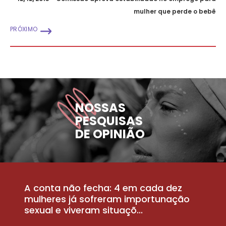
mulher que perde o bebê
PRÓXIMO
NOSSAS
PESQUISAS
DE OPINIÃO
A conta não fecha: 4 em cada dez
P
la
mulheres já sofreram importunação
a
sexual e viveram situaçõ...
m