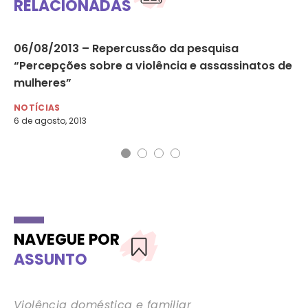
RELACIONADAS
06/08/2013 – Repercussão da pesquisa
Mu
“Percepções sobre a violência e assassinatos de
ví
mulheres”
NO
30 
NOTÍCIAS
6 de agosto, 2013
NAVEGUE POR
ASSUNTO
Violência doméstica e familiar