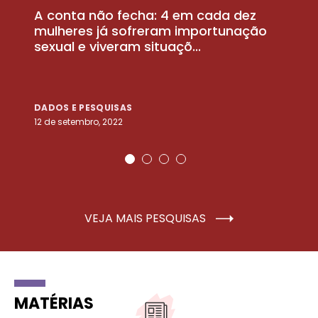
A conta não fecha: 4 em cada dez
P
la
mulheres já sofreram importunação
a
sexual e viveram situaçõ...
m
DADOS E PESQUISAS
D
12 de setembro, 2022
25
VEJA MAIS PESQUISAS
MATÉRIAS