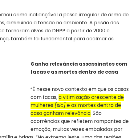
nou crime inafiançável a posse irregular de arma de
, diminuindo a tensão no ambiente. A prisão dos
 tornaram alvos do DHPP a partir de 2000 e
gança, também foi fundamental para acalmar as
Ganha relevância assassinatos com
facas e as mortes dentro de casa
“É nesse novo contexto em que os casos
com facas,
a vitimização crescente de
mulheres
[sic]
e as mortes dentro de
casa ganham relevância
. São
ocorrências que refletem rompantes de
emoção, muitas vezes embalados por
amília e brigas. “No extremo leste, uma das regiões