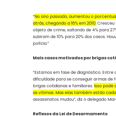
“
No ano passado, aumentou o porcentual
atrás, chegando a 16% em 2010.
Cresceu 
objeto de crime, saltando de 4% para 2
subiram de 10% para 20% dos casos. Ho
polícia.”
Mais casos motivados por brigas coti
“Estamos em fase de diagnóstico. Entre
dificuldade para se conseguir armas de
brigas cotidianas e familiares.
Isso pode 
as vítimas. Mas elas também estão cada 
assassinatos mudou”, diz o delegado Mar
Reflexos da Lei de Desarmamento