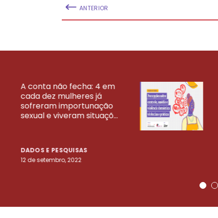
ANTERIOR
A conta não fecha: 4 em
cada dez mulheres já
VEJA MAIS PESQ
sofreram importunação
sexual e viveram situaçõ...
DADOS E PESQUISAS
12 de setembro, 2022