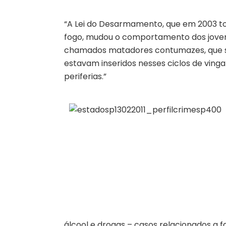
“A Lei do Desarmamento, que em 2003 tor
fogo, mudou o comportamento dos jovens
chamados matadores contumazes, que se
estavam inseridos nesses ciclos de vin
periferias.”
álcool e drogas – casos relacionados a f