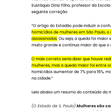
Eustáquio Diniz Filho, professor da Escola
seguinte correção:
“O artigo do Estadão pode induzir a conf
homicídios de mulheres em São Paulo, o
assassinadas
. Ou seja, a queda foi mai
muito grande e continua maior do que o
O mais correto seria dizer que houve r
mulheres, mas a queda maior foi entre 
homicídios aumentar de 7% para 16%, m
na cidade.”
Leia abaixo um resumo do conteúdo da ma
(O Estado de S. Paulo)
Mulheres são ca