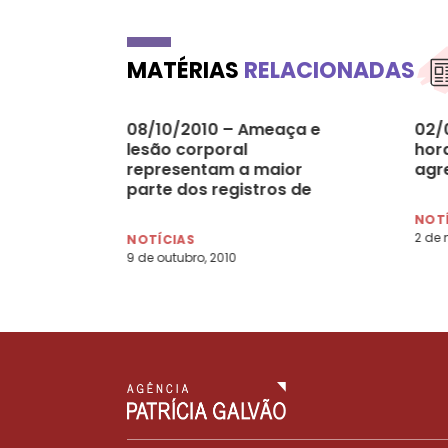
MATÉRIAS
RELACIONADAS
08/10/2010 – Ameaça e
02/
lesão corporal
hor
representam a maior
agr
parte dos registros de
violência contra a mulher
NOT
(ABrasil)
2 de 
NOTÍCIAS
9 de outubro, 2010