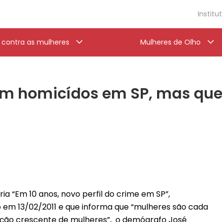
Institu
a contra as mulheres
Mulheres de Olho
em homicídos em SP, mas que
ia “Em 10 anos, novo perfil do crime em SP”,
lo em 13/02/2011 e que informa que “mulheres são cada
zação crescente de mulheres”, o demógrafo José