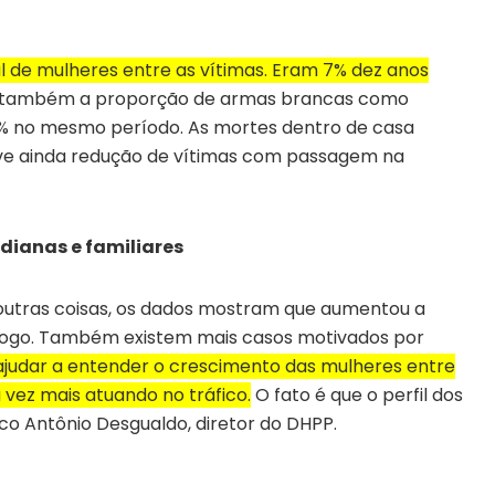
 de mulheres entre as vítimas. Eram 7% dez anos
também a proporção de armas brancas como
7% no mesmo período. As mortes dentro de casa
uve ainda redução de vítimas com passagem na
dianas e familiares
 outras coisas, os dados mostram que aumentou a
 fogo. Também existem mais casos motivados por
ajudar a entender o crescimento das mulheres entre
vez mais atuando no tráfico.
O fato é que o perfil dos
co Antônio Desgualdo, diretor do DHPP.