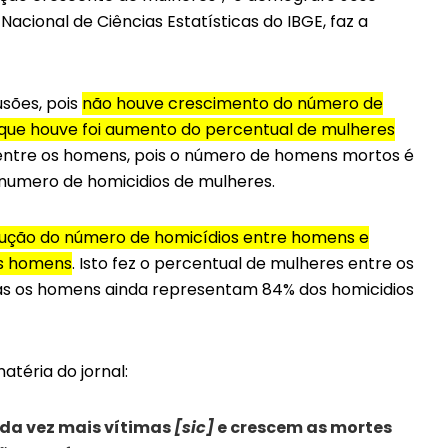
 Nacional de Ciências Estatísticas do IBGE, faz a
usões, pois
não houve crescimento do número de
 que houve foi aumento do percentual de mulheres
or entre os homens, pois o número de homens mortos é
 numero de homicidios de mulheres.
edução do número de homicídios entre homens e
os homens
. Isto fez o percentual de mulheres entre os
as os homens ainda representam 84% dos homicidios
téria do jornal:
da vez mais vítimas
[sic]
e crescem as mortes