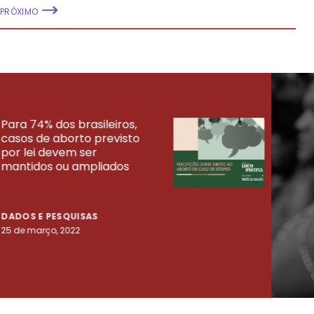
PRÓXIMO
Para 74% dos brasileiros,
30% 
casos de aborto previsto
fora
UISAS
por lei devem ser
mort
mantidos ou ampliados
uma 
tenta
DADOS E PESQUISAS
DADO
25 de março, 2022
23 de