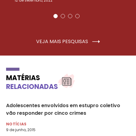
12 de setembro, 2022
25
VEJA MAIS PESQUISAS
MATÉRIAS
RELACIONADAS
à
Adolescentes envolvidos em estupro coletivo
Es
vão responder por cinco crimes
fe
NOTÍCIAS
NO
9 de junho, 2015
11 