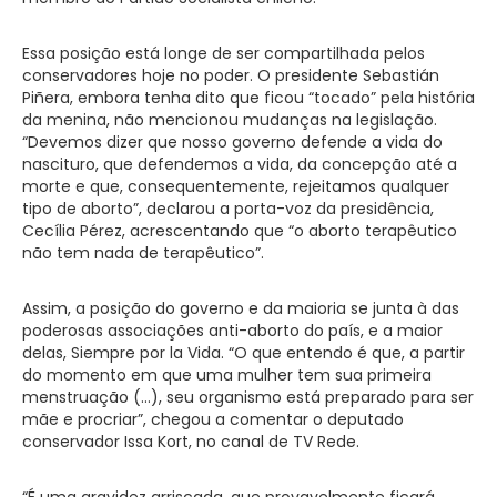
Essa posição está longe de ser compartilhada pelos
conservadores hoje no poder. O presidente Sebastián
Piñera, embora tenha dito que ficou “tocado” pela história
da menina, não mencionou mudanças na legislação.
“Devemos dizer que nosso governo defende a vida do
nascituro, que defendemos a vida, da concepção até a
morte e que, consequentemente, rejeitamos qualquer
tipo de aborto”, declarou a porta-voz da presidência,
Cecília Pérez, acrescentando que “o aborto terapêutico
não tem nada de terapêutico”.
Assim, a posição do governo e da maioria se junta à das
poderosas associações anti-aborto do país, e a maior
delas, Siempre por la Vida. “O que entendo é que, a partir
do momento em que uma mulher tem sua primeira
menstruação (…), seu organismo está preparado para ser
mãe e procriar”, chegou a comentar o deputado
conservador Issa Kort, no canal de TV Rede.
“É uma gravidez arriscada, que provavelmente ficará