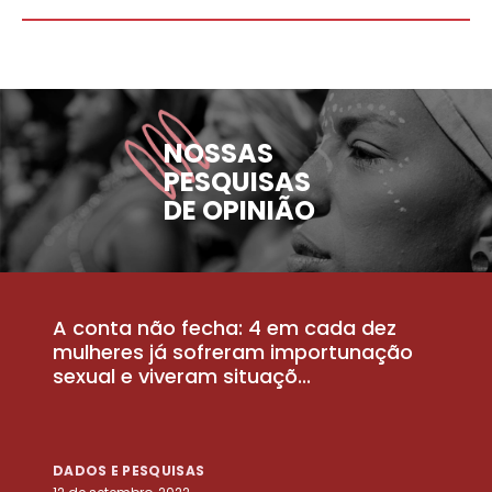
NOSSAS
PESQUISAS
DE OPINIÃO
A conta não fecha: 4 em cada dez
P
la
mulheres já sofreram importunação
a
sexual e viveram situaçõ...
m
DADOS E PESQUISAS
D