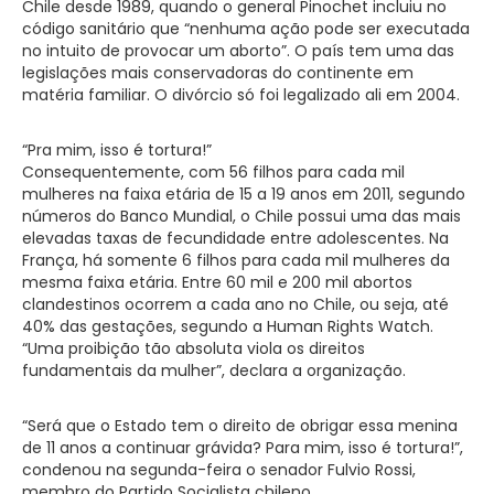
Chile desde 1989, quando o general Pinochet incluiu no
código sanitário que “nenhuma ação pode ser executada
no intuito de provocar um aborto”. O país tem uma das
legislações mais conservadoras do continente em
matéria familiar. O divórcio só foi legalizado ali em 2004.
“Pra mim, isso é tortura!”
Consequentemente, com 56 filhos para cada mil
mulheres na faixa etária de 15 a 19 anos em 2011, segundo
números do Banco Mundial, o Chile possui uma das mais
elevadas taxas de fecundidade entre adolescentes. Na
França, há somente 6 filhos para cada mil mulheres da
mesma faixa etária. Entre 60 mil e 200 mil abortos
clandestinos ocorrem a cada ano no Chile, ou seja, até
40% das gestações, segundo a Human Rights Watch.
“Uma proibição tão absoluta viola os direitos
fundamentais da mulher”, declara a organização.
“Será que o Estado tem o direito de obrigar essa menina
de 11 anos a continuar grávida? Para mim, isso é tortura!”,
condenou na segunda-feira o senador Fulvio Rossi,
membro do Partido Socialista chileno.