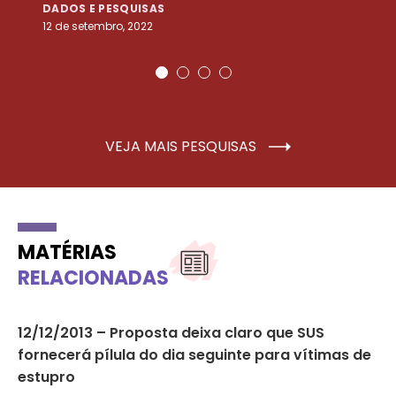
DADOS E PESQUISAS
D
12 de setembro, 2022
25
VEJA MAIS PESQUISAS
MATÉRIAS
RELACIONADAS
12/12/2013 – Proposta deixa claro que SUS
O 
fornecerá pílula do dia seguinte para vítimas de
fe
estupro
NO