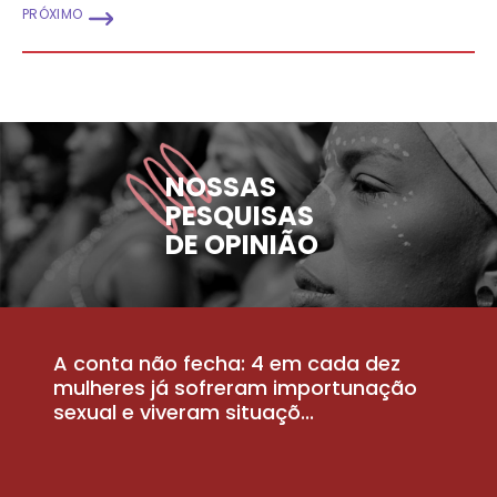
PRÓXIMO
NOSSAS
PESQUISAS
DE OPINIÃO
A conta não fecha: 4 em cada dez
P
la
mulheres já sofreram importunação
a
sexual e viveram situaçõ...
m