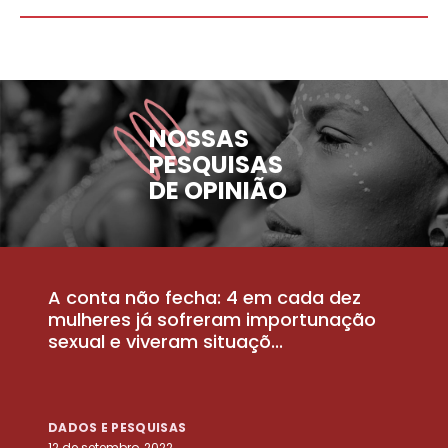
NOSSAS
PESQUISAS
DE OPINIÃO
A conta não fecha: 4 em cada dez
P
la
mulheres já sofreram importunação
a
sexual e viveram situaçõ...
m
DADOS E PESQUISAS
D
12 de setembro, 2022
25