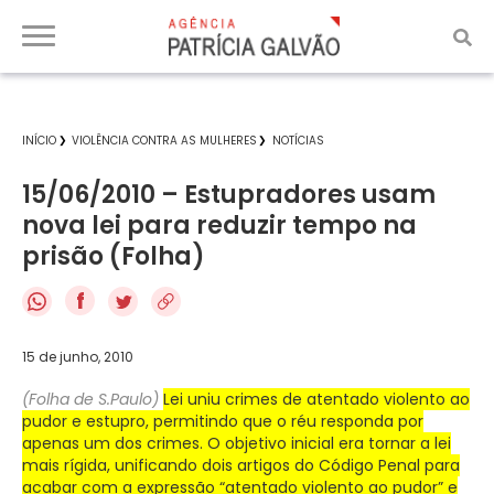
INÍCIO
VIOLÊNCIA CONTRA AS MULHERES
NOTÍCIAS
15/06/2010 – Estupradores usam
nova lei para reduzir tempo na
prisão (Folha)
f
15 de junho, 2010
(Folha de S.Paulo)
Lei uniu crimes de atentado violento ao
pudor e estupro, permitindo que o réu responda por
apenas um dos crimes. O objetivo inicial era tornar a lei
mais rígida, unificando dois artigos do Código Penal para
acabar com a expressão “atentado violento ao pudor” e