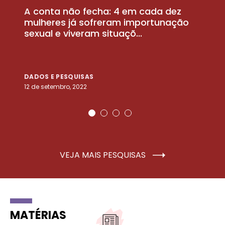
A conta não fecha: 4 em cada dez
P
la
mulheres já sofreram importunação
a
sexual e viveram situaçõ...
m
DADOS E PESQUISAS
D
12 de setembro, 2022
25
VEJA MAIS PESQUISAS
MATÉRIAS