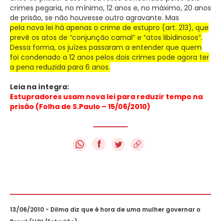
crimes pegaria, no mínimo, 12 anos e, no máximo, 20 anos
de prisão, se não houvesse outro agravante. Mas
pela nova lei há apenas o crime de estupro (art. 213), que
prevê os atos de “conjunção carnal” e “atos libidinosos”.
Dessa forma, os juízes passaram a entender que quem
foi condenado a 12 anos pelos dois crimes pode agora ter
a pena reduzida para 6 anos.
Leia na íntegra:
Estupradores usam nova lei para reduzir tempo na
prisão (Folha de S.Paulo – 15/06/2010)
f
13/06/2010 - Dilma diz que é hora de uma mulher governar o