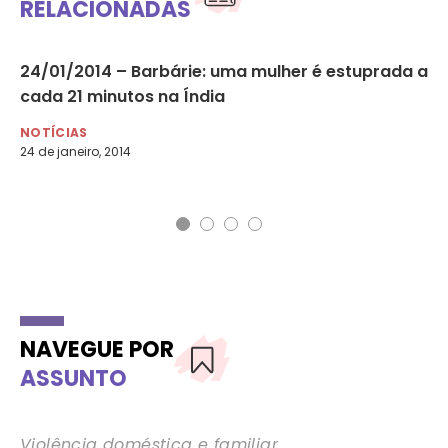
RELACIONADAS
24/01/2014 – Barbárie: uma mulher é estuprada a
MP
cada 21 minutos na Índia
co
NOTÍCIAS
NO
24 de janeiro, 2014
7 d
NAVEGUE POR
ASSUNTO
Violência doméstica e familiar