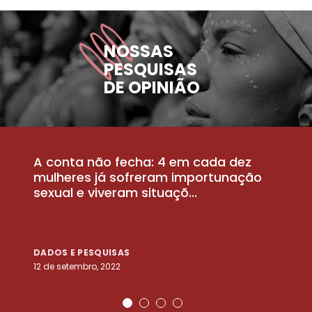
NOSSAS
PESQUISAS
DE OPINIÃO
A conta não fecha: 4 em cada dez
P
la
mulheres já sofreram importunação
a
sexual e viveram situaçõ...
m
DADOS E PESQUISAS
D
12 de setembro, 2022
25