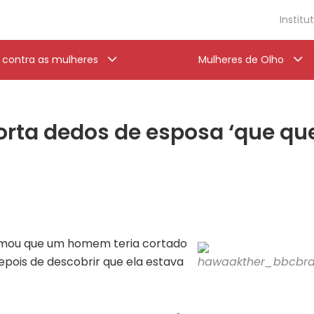
Institu
a contra as mulheres
Mulheres de Olho
corta dedos de esposa ‘que que
irmou que um homem teria cortado
epois de descobrir que ela estava