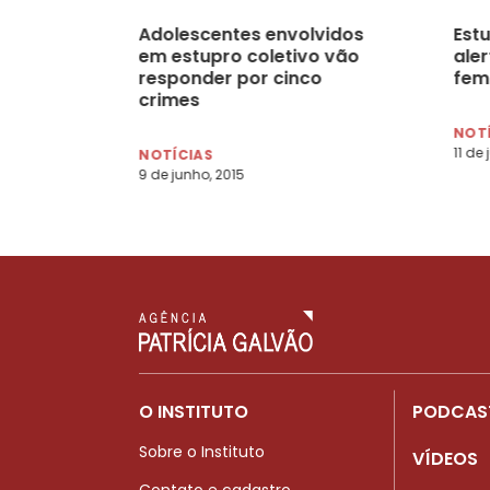
Adolescentes envolvidos
Estu
em estupro coletivo vão
ale
responder por cinco
fem
crimes
NOT
11 de
NOTÍCIAS
9 de junho, 2015
O INSTITUTO
PODCAS
Sobre o Instituto
VÍDEOS
Contato e cadastro