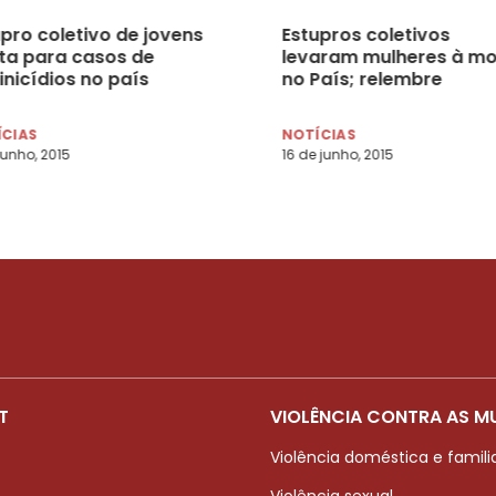
pro coletivo de jovens
Estupros coletivos
rta para casos de
levaram mulheres à mo
inicídios no país
no País; relembre
ÍCIAS
NOTÍCIAS
 junho, 2015
16 de junho, 2015
T
VIOLÊNCIA CONTRA AS M
Violência doméstica e famili
Violência sexual