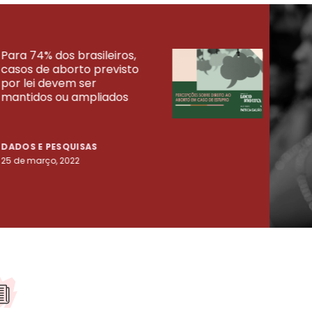
Para 74% dos brasileiros,
30% 
casos de aborto previsto
fora
UISAS
por lei devem ser
mort
mantidos ou ampliados
uma 
tenta
DADOS E PESQUISAS
DADO
25 de março, 2022
23 de