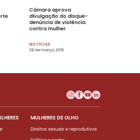
Câmara aprova
rte
divulgação do disque-
denúncia de violência
contra mulher
NOTÍCIAS
29 de março, 2016
ULHERES
MULHERES DE OLHO
ar
Direitos sexuais e reprodutivos
Política e poder