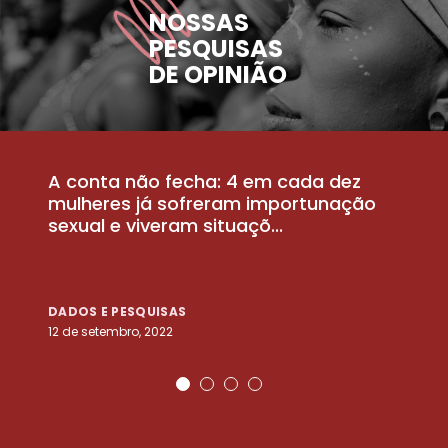
NOSSAS
PESQUISAS
DE OPINIÃO
A conta não fecha: 4 em cada dez
P
la
mulheres já sofreram importunação
a
sexual e viveram situaçõ...
m
DADOS E PESQUISAS
D
12 de setembro, 2022
25