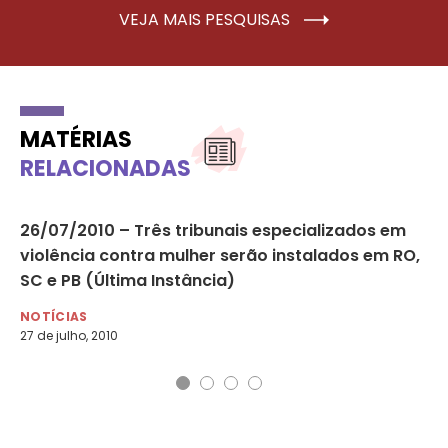
VEJA MAIS PESQUISAS
MATÉRIAS
RELACIONADAS
o
26/07/2010 – Três tribunais especializados em
A 
violência contra mulher serão instalados em RO,
‘e
SC e PB (Última Instância)
di
NOTÍCIAS
NO
27 de julho, 2010
20 