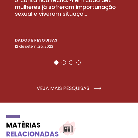
A conta não fecha: 4 em cada dez
P
la
mulheres já sofreram importunação
a
sexual e viveram situaçõ...
m
DADOS E PESQUISAS
D
12 de setembro, 2022
25
VEJA MAIS PESQUISAS
MATÉRIAS
RELACIONADAS