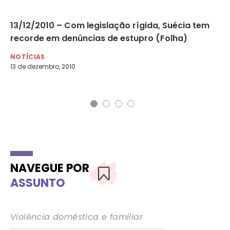
13/12/2010 – Com legislação rígida, Suécia tem
12
recorde em denúncias de estupro (Folha)
fo
es
NOTÍCIAS
13 de dezembro, 2010
NO
12 
NAVEGUE POR
ASSUNTO
Violência doméstica e familiar