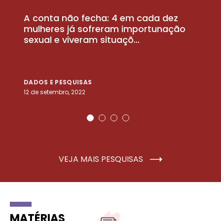
A conta não fecha: 4 em cada dez
P
la
mulheres já sofreram importunação
a
sexual e viveram situaçõ...
m
DADOS E PESQUISAS
D
12 de setembro, 2022
25
VEJA MAIS PESQUISAS
MATÉRIAS