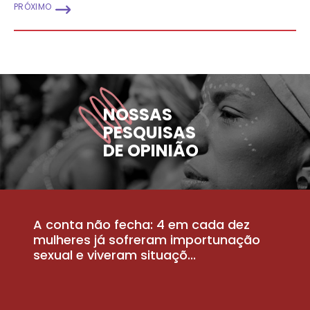
PRÓXIMO
NOSSAS
PESQUISAS
DE OPINIÃO
A conta não fecha: 4 em cada dez
P
la
mulheres já sofreram importunação
a
sexual e viveram situaçõ...
m