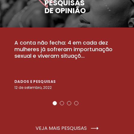
PESQUISAS
DE OPINIÃO
A conta não fecha: 4 em cada dez
P
la
mulheres já sofreram importunação
a
sexual e viveram situaçõ...
m
DADOS E PESQUISAS
D
12 de setembro, 2022
25
VEJA MAIS PESQUISAS