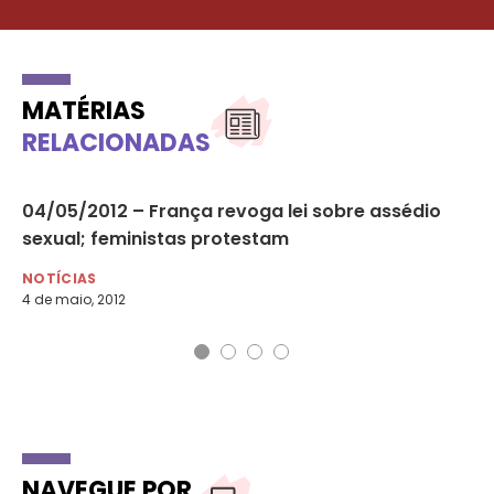
MATÉRIAS
RELACIONADAS
s
04/05/2012 – França revoga lei sobre assédio
Ju
sexual; feministas protestam
es
NOTÍCIAS
NO
4 de maio, 2012
11 
NAVEGUE POR