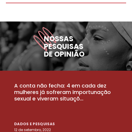
NOSSAS
PESQUISAS
DE OPINIÃO
A conta não fecha: 4 em cada dez
P
la
mulheres já sofreram importunação
a
sexual e viveram situaçõ...
m
DADOS E PESQUISAS
D
12 de setembro, 2022
25