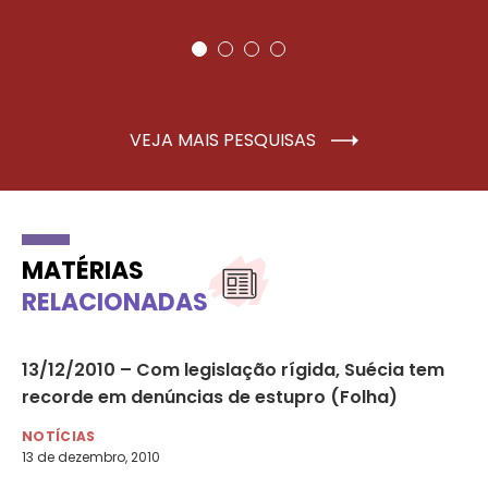
VEJA MAIS PESQUISAS
MATÉRIAS
RELACIONADAS
ia
13/12/2010 – Com legislação rígida, Suécia tem
29
recorde em denúncias de estupro (Folha)
co
NOTÍCIAS
NO
13 de dezembro, 2010
29 