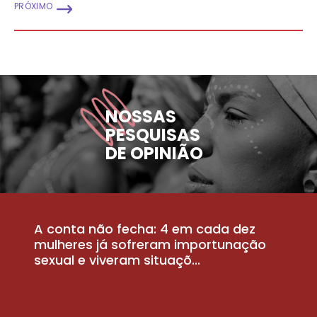
PRÓXIMO
NOSSAS
PESQUISAS
DE OPINIÃO
A conta não fecha: 4 em cada dez
P
la
mulheres já sofreram importunação
a
sexual e viveram situaçõ...
m