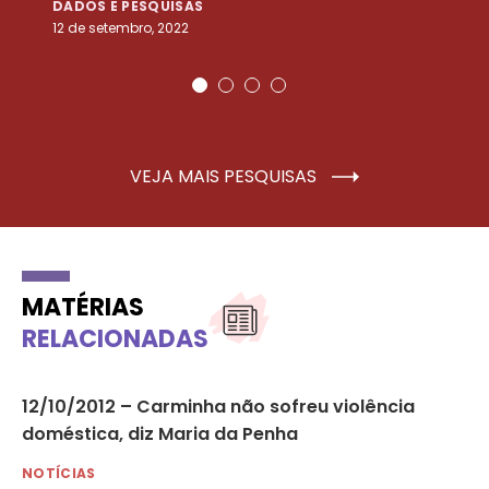
DADOS E PESQUISAS
D
12 de setembro, 2022
25
VEJA MAIS PESQUISAS
MATÉRIAS
RELACIONADAS
12/10/2012 – Carminha não sofreu violência
12
a
doméstica, diz Maria da Penha
qu
NOTÍCIAS
NO