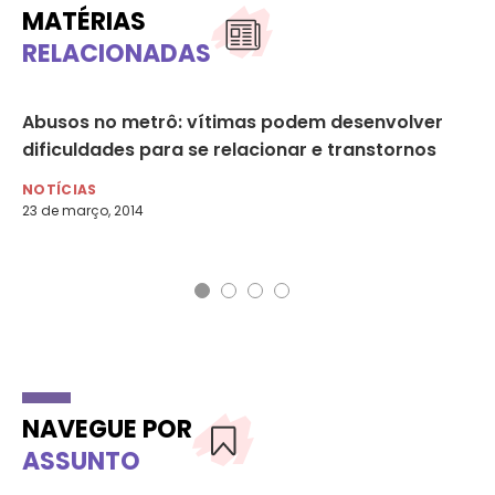
MATÉRIAS
RELACIONADAS
res
Abusos no metrô: vítimas podem desenvolver
US
dificuldades para se relacionar e transtornos
se
NOTÍCIAS
NO
23 de março, 2014
25 
NAVEGUE POR
ASSUNTO