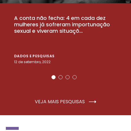
A conta não fecha: 4 em cada dez
P
la
mulheres já sofreram importunação
a
sexual e viveram situaçõ...
m
DADOS E PESQUISAS
D
12 de setembro, 2022
25
VEJA MAIS PESQUISAS