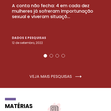
A conta não fecha: 4 em cada dez
P
la
mulheres já sofreram importunação
a
sexual e viveram situaçõ...
m
DADOS E PESQUISAS
D
12 de setembro, 2022
25
VEJA MAIS PESQUISAS
MATÉRIAS