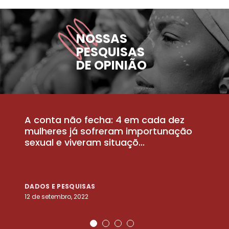
NOSSAS
PESQUISAS
DE OPINIÃO
A conta não fecha: 4 em cada dez
P
la
mulheres já sofreram importunação
a
sexual e viveram situaçõ...
m
DADOS E PESQUISAS
D
12 de setembro, 2022
25