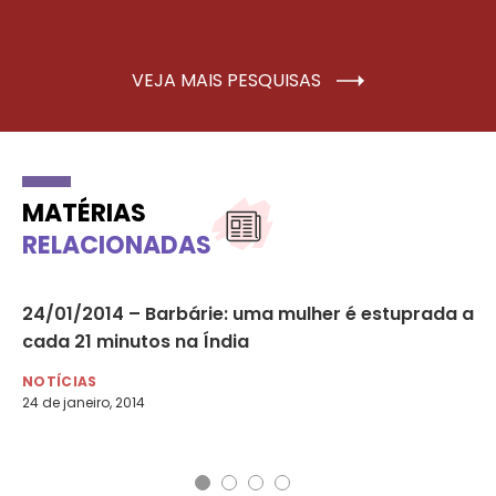
VEJA MAIS PESQUISAS
MATÉRIAS
RELACIONADAS
a
24/01/2014 – Barbárie: uma mulher é estuprada a
MP
cada 21 minutos na Índia
co
NOTÍCIAS
NO
24 de janeiro, 2014
7 d