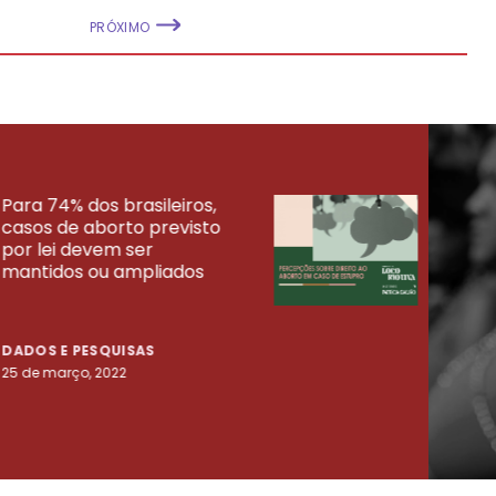
PRÓXIMO
Para 74% dos brasileiros,
30% 
casos de aborto previsto
fora
UISAS
por lei devem ser
mort
mantidos ou ampliados
uma 
tenta
DADOS E PESQUISAS
DADO
25 de março, 2022
23 de