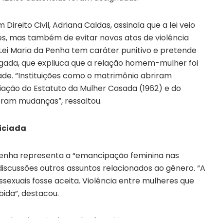
ireito Civil, Adriana Caldas, assinala que a lei veio
es, mas também de evitar novos atos de violência
A Lei Maria da Penha tem caráter punitivo e pretende
ogada, que expliuca que a relação homem-mulher foi
de. “Instituições como o matrimônio abriram
riação do Estatuto da Mulher Casada (1962) e do
xeram mudanças”, ressaltou.
iciada
 Penha representa a “emancipação feminina nas
 discussões outros assuntos relacionados ao gênero. “A
ssexuais fosse aceita. Violência entre mulheres que
ida”, destacou.