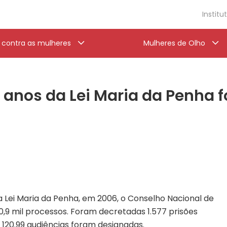
Institu
a contra as mulheres
Mulheres de Olho
o anos da Lei Maria da Penha f
 Lei Maria da Penha, em 2006, o Conselho Nacional de
10,9 mil processos. Foram decretadas 1.577 prisões
e 120.99 audiências foram designadas.