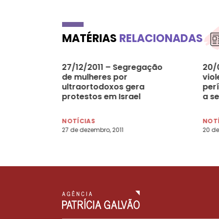
MATÉRIAS
RELACIONADAS
27/12/2011 – Segregação
20/
de mulheres por
vio
ultraortodoxos gera
per
protestos em Israel
a s
‘vít
Líbi
NOTÍCIAS
NOT
27 de dezembro, 2011
20 de