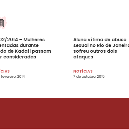
02/2014 – Mulheres
Aluna vítima de abuso
lentadas durante
sexual no Rio de Janeiro
ído de Kadafi passam
sofreu outros dois
er consideradas
ataques
imas de guerra’ na
a
ÍCIAS
NOTÍCIAS
 fevereiro, 2014
7 de outubro, 2015