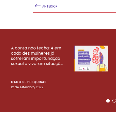
ANTERIOR
A conta não fecha: 4 em
cada dez mulheres já
VEJA MAIS PESQ
sofreram importunação
sexual e viveram situaçõ...
DADOS E PESQUISAS
12 de setembro, 2022