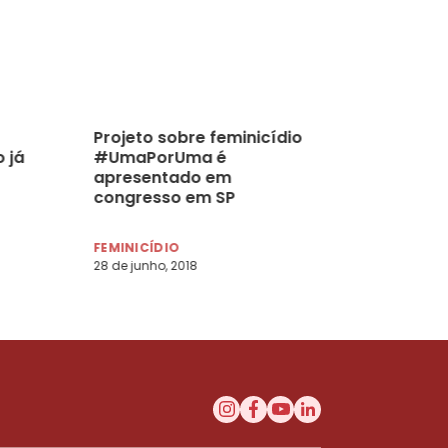
Projeto sobre feminicídio
 já
#UmaPorUma é
apresentado em
congresso em SP
FEMINICÍDIO
28 de junho, 2018