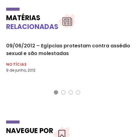
MATÉRIAS
RELACIONADAS
09/06/2012 – Egípcias protestam contra assédio
04
sexual e são molestadas
de
Pi
NOTÍCIAS
9 de junho, 2012
NO
4 d
NAVEGUE POR