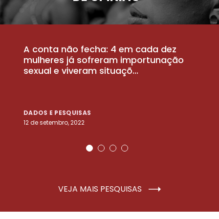
A conta não fecha: 4 em cada dez
P
la
mulheres já sofreram importunação
a
sexual e viveram situaçõ...
m
DADOS E PESQUISAS
D
12 de setembro, 2022
25
VEJA MAIS PESQUISAS