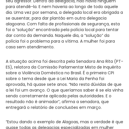
seu agressor. Dentro da delegacia, não havia ninguém
para atendê-la. E nem haveria ao longo de todo aquele
dia. Uma vez por semana, a delegada local era obrigada a
se ausentar, para dar plantão em outra delegacia
alagoana. Com falta de profissionais de segurança, esta
foi a “solução” encontrada pela polícia local para tentar
dar conta da demanda. Naquele dia, a “solução” da
polícia foi o problema para a vítima. A mulher foi para
casa sem atendimento.
A situação acima foi descrita pela Senadora Ana Rita (PT-
ES), relatora da Comissão Parlamentar Mista de Inquérito
sobre a Violência Doméstica no Brasil. É a primeira CPI
sobre o tema desde que a Lei Maria da Penha foi
aprovada, há quase sete anos. “Não resta dúvidas de que
a lei foi um avanço. O que queríamos saber é se ela vinha
sendo corretamente aplicada pelas autoridades. E o
resultado não é animador”, afirma a senadora, que
entregará o relatório de conclusões em março.
“Estou dando o exemplo de Alagoas, mas a verdade é que
quase todas as delegacias especializadas em mulher