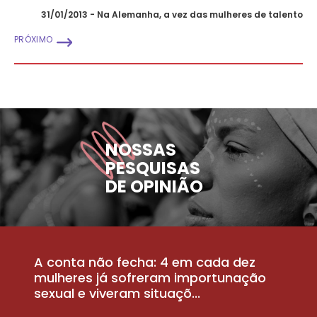
31/01/2013 - Na Alemanha, a vez das mulheres de talento
PRÓXIMO
NOSSAS
PESQUISAS
DE OPINIÃO
A conta não fecha: 4 em cada dez
P
la
mulheres já sofreram importunação
a
sexual e viveram situaçõ...
m