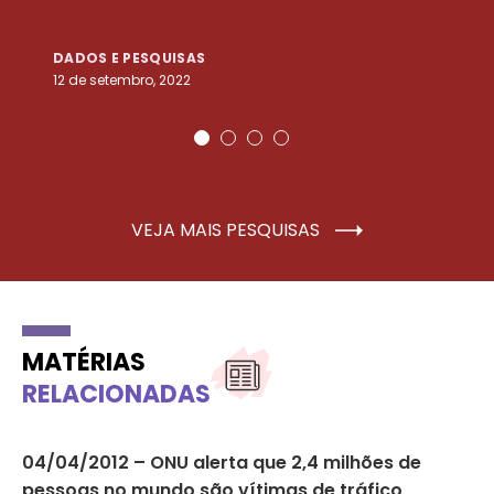
DADOS E PESQUISAS
D
12 de setembro, 2022
25
VEJA MAIS PESQUISAS
MATÉRIAS
RELACIONADAS
04/04/2012 – ONU alerta que 2,4 milhões de
‘C
ual
pessoas no mundo são vítimas de tráfico
da