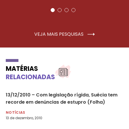
VEJA MAIS PESQUISAS
MATÉRIAS
RELACIONADAS
à
13/12/2010 – Com legislação rígida, Suécia tem
A 
recorde em denúncias de estupro (Folha)
‘e
di
NOTÍCIAS
13 de dezembro, 2010
NO
20 