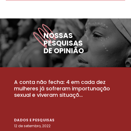
NOSSAS
PESQUISAS
DE OPINIÃO
A conta não fecha: 4 em cada dez
P
la
mulheres já sofreram importunação
a
sexual e viveram situaçõ...
m
DADOS E PESQUISAS
D
12 de setembro, 2022
25