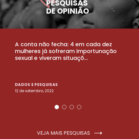
PESQUISAS
DE OPINIÃO
A conta não fecha: 4 em cada dez
P
la
mulheres já sofreram importunação
a
sexual e viveram situaçõ...
m
DADOS E PESQUISAS
D
12 de setembro, 2022
25
VEJA MAIS PESQUISAS