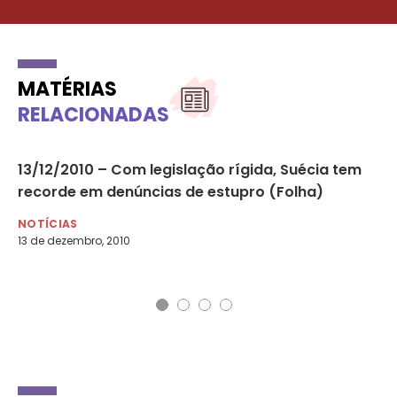
MATÉRIAS
RELACIONADAS
a
13/12/2010 – Com legislação rígida, Suécia tem
06
recorde em denúncias de estupro (Folha)
ch
Mu
NOTÍCIAS
13 de dezembro, 2010
NO
6 d