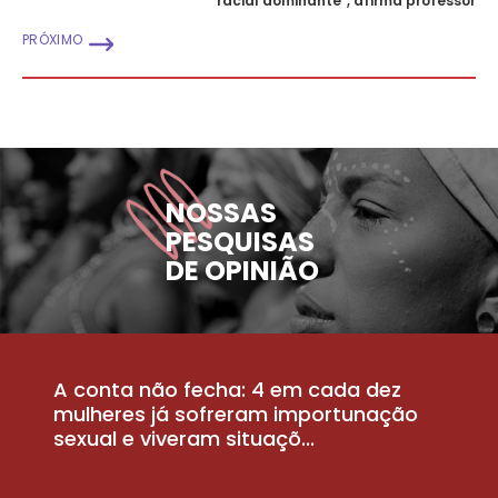
racial dominante", afirma professor
PRÓXIMO
NOSSAS
PESQUISAS
DE OPINIÃO
A conta não fecha: 4 em cada dez
P
la
mulheres já sofreram importunação
a
sexual e viveram situaçõ...
m