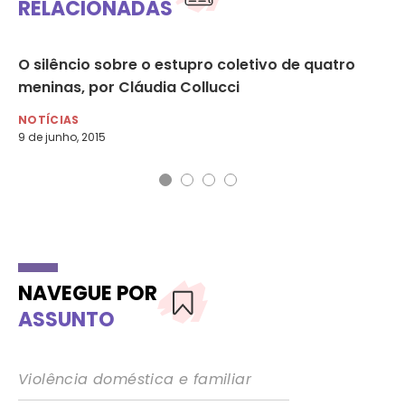
RELACIONADAS
O silêncio sobre o estupro coletivo de quatro
Es
meninas, por Cláudia Collucci
co
NOTÍCIAS
NO
9 de junho, 2015
17 
NAVEGUE POR
ASSUNTO
Violência doméstica e familiar