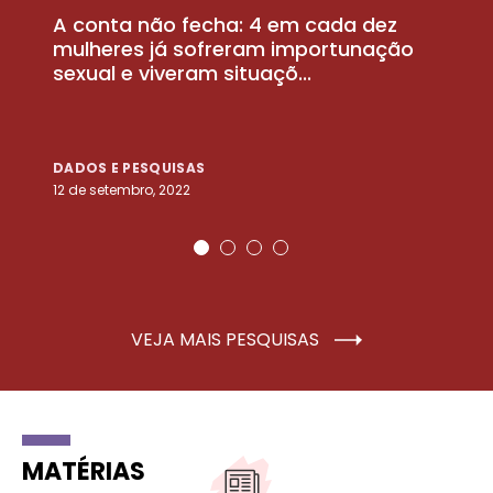
A conta não fecha: 4 em cada dez
P
la
mulheres já sofreram importunação
a
sexual e viveram situaçõ...
m
DADOS E PESQUISAS
D
12 de setembro, 2022
25
VEJA MAIS PESQUISAS
MATÉRIAS