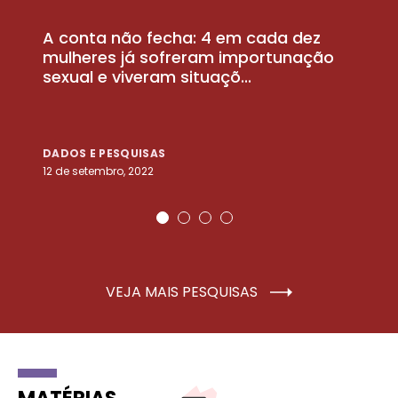
A conta não fecha: 4 em cada dez
P
la
mulheres já sofreram importunação
a
sexual e viveram situaçõ...
m
DADOS E PESQUISAS
D
12 de setembro, 2022
25
VEJA MAIS PESQUISAS