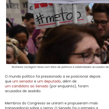
Mulheres carregam faixa com fotos de políticos e celebridades acusados de 
O mundo político foi pressionado a se posicionar depois
que
um senador
e
um deputado
, além de
um candidato ao Senado
(por enquanto), foram
acusados de assédio.
Membros do Congresso se uniram e propuseram mais
transparência sobre o tema. O Senado foi o primeiro a