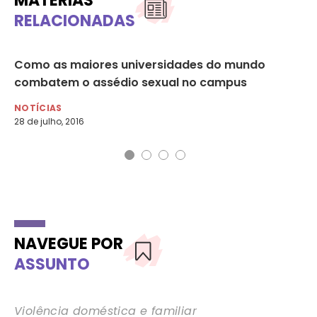
MATÉRIAS
RELACIONADAS
Como as maiores universidades do mundo
A 
combatem o assédio sexual no campus
EU
NOTÍCIAS
NO
28 de julho, 2016
28 
NAVEGUE POR
ASSUNTO
Violência doméstica e familiar