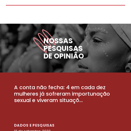
NOSSAS
PESQUISAS
DE OPINIÃO
A conta não fecha: 4 em cada dez
P
la
mulheres já sofreram importunação
a
sexual e viveram situaçõ...
m
DADOS E PESQUISAS
D