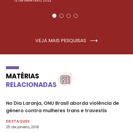
12 de setembro, 2022
25
VEJA MAIS PESQUISAS
MATÉRIAS
RELACIONADAS
No Dia Laranja, ONU Brasil aborda violência de
Fa
gênero contra mulheres trans e travestis
fa
DESTAQUES
DE
25 de janeiro, 2019
12 