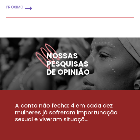
PRÓXIMO
NOSSAS
PESQUISAS
DE OPINIÃO
A conta não fecha: 4 em cada dez
P
la
mulheres já sofreram importunação
a
sexual e viveram situaçõ...
m