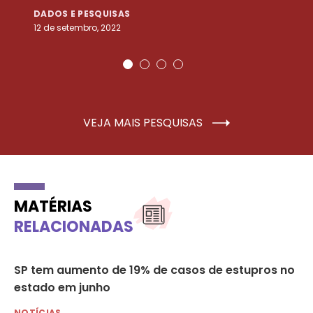
DADOS E PESQUISAS
D
12 de setembro, 2022
25
VEJA MAIS PESQUISAS
MATÉRIAS
RELACIONADAS
8º
SP tem aumento de 19% de casos de estupros no
Es
estado em junho
ho
NOTÍCIAS
NO