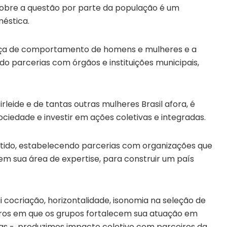
bre a questão por parte da população é um
méstica.
ça de comportamento de homens e mulheres e a
ndo parcerias com órgãos e instituições municipais,
rleide e de tantas outras mulheres Brasil afora, é
ociedade e investir em ações coletivas e integradas.
tido, estabelecendo parcerias com organizações que
 sua área de expertise, para construir um país
 cocriação, horizontalidade, isonomia na seleção de
ntros em que os grupos fortalecem sua atuação em
as -, produzimos impacto coletivo com parceiros da