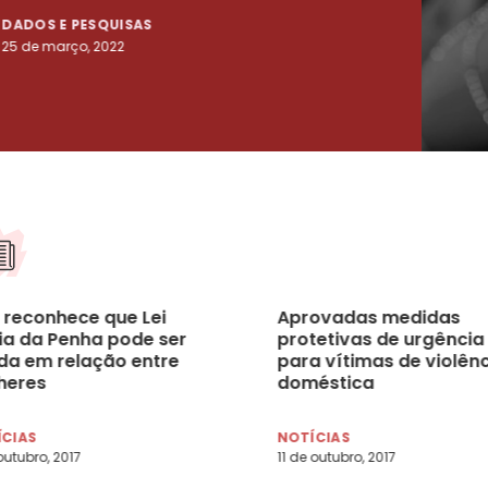
DADOS E PESQUISAS
DADO
25 de março, 2022
23 de
z reconhece que Lei
Aprovadas medidas
ia da Penha pode ser
protetivas de urgência
da em relação entre
para vítimas de violên
heres
doméstica
ÍCIAS
NOTÍCIAS
outubro, 2017
11 de outubro, 2017