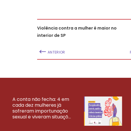
Violência contra a mulher é maior no
interior de SP
ANTERIOR
A conta não fecha: 4 em
cada dez mulheres já
VEJA MAIS PESQ
sofreram importunação
sexual e viveram situaçõ...