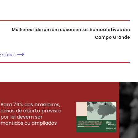
Mulheres lideram em casamentos homoafetivos em
Campo Grande
PRÓXIMO
Para 74% dos brasileiros,
30% 
casos de aborto previsto
fora
UISAS
por lei devem ser
mort
mantidos ou ampliados
uma 
tenta