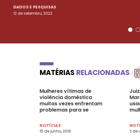
DADOS E PESQUISAS
12 de setembro, 2022
MATÉRIAS
RELACIONADAS
Mulheres vítimas de
Jui
violência doméstica
Mar
muitas vezes enfrentam
usa
problemas para se
mul
sustentar
NOTÍCIAS
NOT
15 de junho, 2016
2 de 