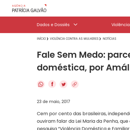
Dados e Dossiês
Violênci
INÍCIO
VIOLÊNCIA CONTRA AS MULHERES
NOTÍCIAS
Fale Sem Medo: parce
doméstica, por Amáli
f
23 de maio, 2017
Cem por cento das brasileiras, independen
ouviram falar da Lei Maria da Penha, qu
pesquisa “Violência Doméstica e Familiar