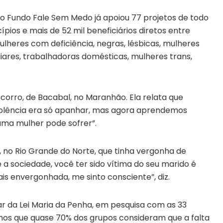
o Fundo Fale Sem Medo já apoiou 77 projetos de todo
pios e mais de 52 mil beneficiários diretos entre
lheres com deficiência, negras, lésbicas, mulheres
liares, trabalhadoras domésticas, mulheres trans,
corro, de Bacabal, no Maranhão. Ela relata que
iolência era só apanhar, mas agora aprendemos
 uma mulher pode sofrer”.
 no Rio Grande do Norte, que tinha vergonha de
e a sociedade, você ter sido vítima do seu marido é
s envergonhada, me sinto consciente”, diz.
r da Lei Maria da Penha, em pesquisa com as 33
mos que quase 70% dos grupos consideram que a falta