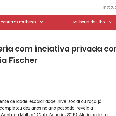
Institu
a contra as mulheres
Mulheres de Olho
ria com inciativa privada con
a Fischer
te de idade, escolaridade, nível social ou raça, já
e completou dez anos no ano passado, revela a
 Contra a Mulher” (Data Senado, 2015). Ainda assim, a