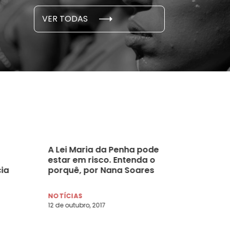
S E PESQUISAS
DADOS E P
VER TODAS
 novembro, 2021
15 de outubro
A Lei Maria da Penha pode
estar em risco. Entenda o
cia
porquê, por Nana Soares
NOTÍCIAS
12 de outubro, 2017