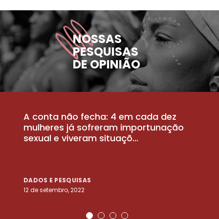
NOSSAS
PESQUISAS
DE OPINIÃO
A conta não fecha: 4 em cada dez
P
la
mulheres já sofreram importunação
a
sexual e viveram situaçõ...
m
DADOS E PESQUISAS
D
12 de setembro, 2022
25