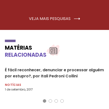
VEJA MAIS PESQUISAS
MATÉRIAS
RELACIONADAS
or
É fácil reconhecer, denunciar e processar alguém
Me
por estupro?, por Itali Pedroni Collini
fo
NOTÍCIAS
NO
1 de setembro, 2017
13 