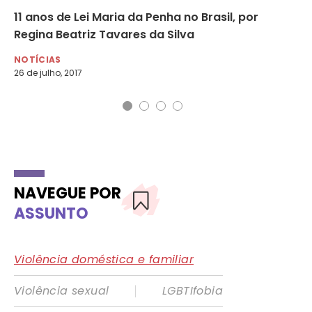
m
11 anos de Lei Maria da Penha no Brasil, por
Mi
Regina Beatriz Tavares da Silva
ba
NOTÍCIAS
NO
26 de julho, 2017
21 
NAVEGUE POR
ASSUNTO
Violência doméstica e familiar
|
Violência sexual
LGBTIfobia