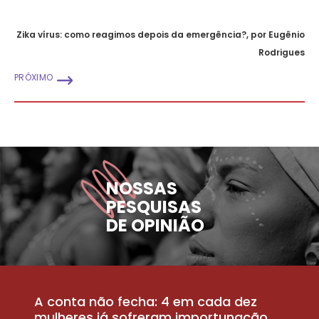
Zika vírus: como reagimos depois da emergência?, por Eugênio
Rodrigues
PRÓXIMO
NOSSAS
PESQUISAS
DE OPINIÃO
A conta não fecha: 4 em cada dez
P
la
mulheres já sofreram importunação
a