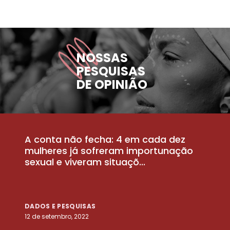
NOSSAS
PESQUISAS
DE OPINIÃO
A conta não fecha: 4 em cada dez
P
la
mulheres já sofreram importunação
a
sexual e viveram situaçõ...
m
DADOS E PESQUISAS
D
12 de setembro, 2022
25