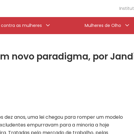
Institu
a contra as mulheres
Mulheres de Olho
um novo paradigma, por Jandi
s dez anos, uma lei chegou para romper um modelo
 excludentes empurravam para a minoria a hoje
eira. Tratadas pelo mercado de trabalho, pelas