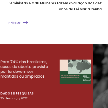
Feministas e ONU Mulheres fazem avaliação dos dez
anos da Lei Maria Penha
PRÓXIMO
Para 74% dos brasileiros,
30% 
casos de aborto previsto
fora
UISAS
por lei devem ser
mort
mantidos ou ampliados
uma 
tenta
DADOS E PESQUISAS
DADO
25 de março, 2022
23 de