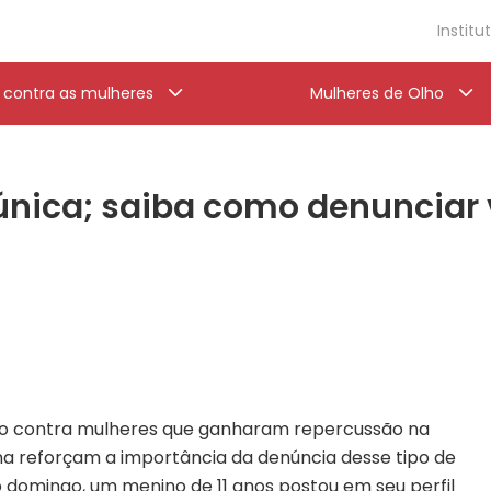
Institu
a contra as mulheres
Mulheres de Olho
 única; saiba como denunciar 
ão contra mulheres que ganharam repercussão na
na reforçam a importância da denúncia desse tipo de
o domingo, um menino de 11 anos postou em seu perfil