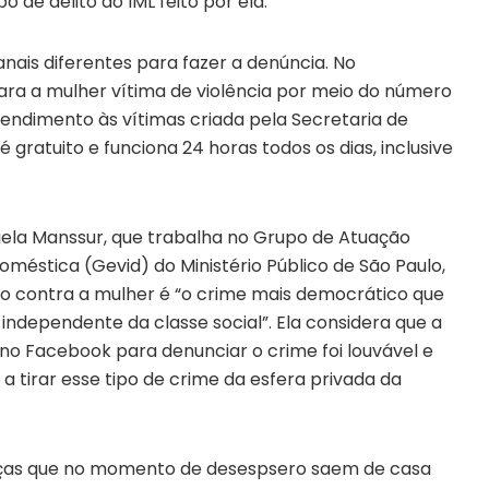
 de delito do IML feito por ela.
nais diferentes para fazer a denúncia. No
para a mulher vítima de violência por meio do número
atendimento às vítimas criada pela Secretaria de
é gratuito e funciona 24 horas todos os dias, inclusive
iela Manssur, que trabalha no Grupo de Atuação
méstica (Gevid) do Ministério Público de São Paulo,
o contra a mulher é “o crime mais democrático que
 independente da classe social”. Ela considera que a
 no Facebook para denunciar o crime foi louvável e
a tirar esse tipo de crime da esfera privada da
anças que no momento de desespsero saem de casa