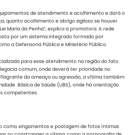
quipamentos de atendimento e acolhimento e dará o
a, quanto acolhimento e abrigo sigiloso se houver
ei Maria da Penha”, explica a promotora. A rede
posta por um sistema integrado formado por
omo a Defensoria Pública e Ministério Público.
alizada para esse atendimento na região do fato
elegacia comum, onde deverá ter prioridade no
 flagrante da ameaça ou agressão, a vítima também
 Unidade Básica de Saúde (UBS), onde há orientação
es competentes.
ção como xingamentos e postagem de fotos íntimas
mar ou constranger a vítima, como a pornografia de