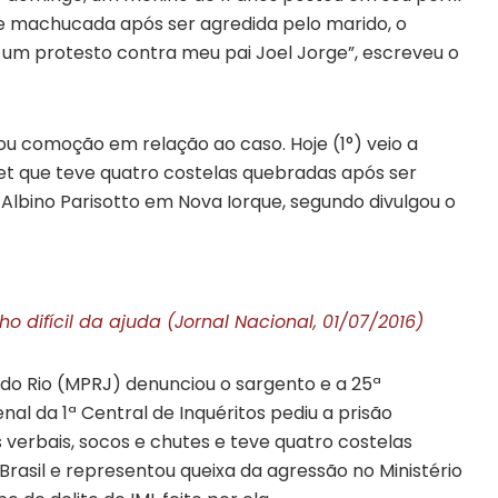
e machucada após ser agredida pelo marido, o
i um protesto contra meu pai Joel Jorge”, escreveu o
rou comoção em relação ao caso. Hoje (1°) veio a
net que teve quatro costelas quebradas após ser
 Albino Parisotto em Nova Iorque, segundo divulgou o
 difícil da ajuda (Jornal Nacional, 01/07/2016)
o do Rio (MPRJ) denunciou o sargento e a 25ª
nal da 1ª Central de Inquéritos pediu a prisão
 verbais, socos e chutes e teve quatro costelas
 Brasil e representou queixa da agressão no Ministério