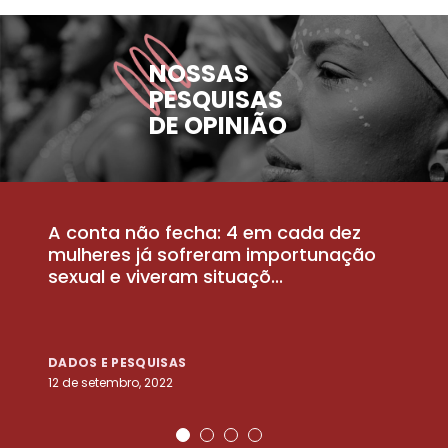
NOSSAS
PESQUISAS
DE OPINIÃO
A conta não fecha: 4 em cada dez
P
la
mulheres já sofreram importunação
a
sexual e viveram situaçõ...
m
DADOS E PESQUISAS
D
12 de setembro, 2022
25