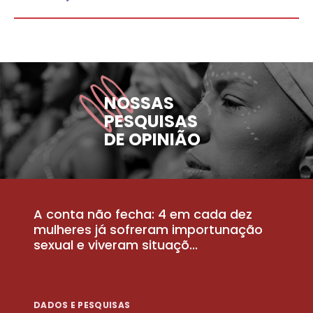
NOSSAS
PESQUISAS
DE OPINIÃO
A conta não fecha: 4 em cada dez
P
la
mulheres já sofreram importunação
a
sexual e viveram situaçõ...
m
DADOS E PESQUISAS
D