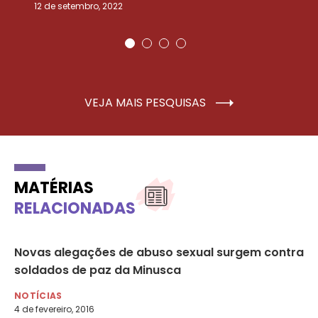
12 de setembro, 2022
25
VEJA MAIS PESQUISAS
MATÉRIAS
RELACIONADAS
co
Novas alegações de abuso sexual surgem contra
Mi
soldados de paz da Minusca
le
NOTÍCIAS
NO
4 de fevereiro, 2016
2 d