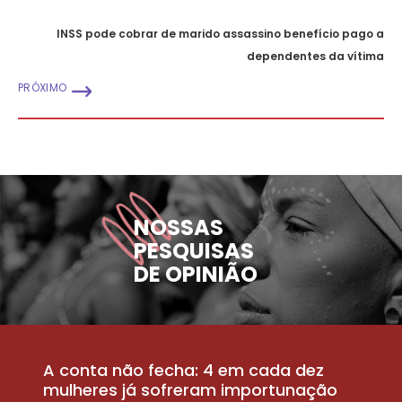
INSS pode cobrar de marido assassino benefício pago a
dependentes da vítima
PRÓXIMO
NOSSAS
PESQUISAS
DE OPINIÃO
A conta não fecha: 4 em cada dez
P
la
mulheres já sofreram importunação
a