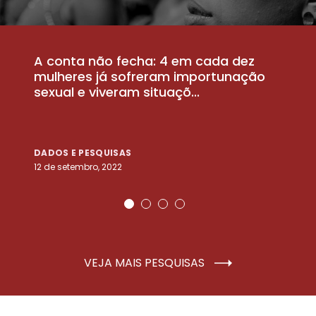
A conta não fecha: 4 em cada dez
P
la
mulheres já sofreram importunação
a
sexual e viveram situaçõ...
m
DADOS E PESQUISAS
D
12 de setembro, 2022
25
VEJA MAIS PESQUISAS