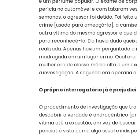
e um perfume popular. O exame de corpo 
perícia no automóvel e constataram vest
semanas, o agressor foi detido. Foi fei
crime [usada para ameaçá-la], a camiset
outra vítima do mesmo agressor e que 
para reconhecê-lo. Ela havia dado queix
realizada. Apenas haviam perguntado a 
madrugada em um lugar ermo. Qual era a
mulher era de classe média alta e um 
a investigação. A segunda era operária 
O próprio interrogatório já é prejudic
O procedimento de investigação que tran
descobrir a verdade é androcêntrico [pri
vítima até a exaustão, em vez de buscar 
pericial, é visto como algo usual e ind