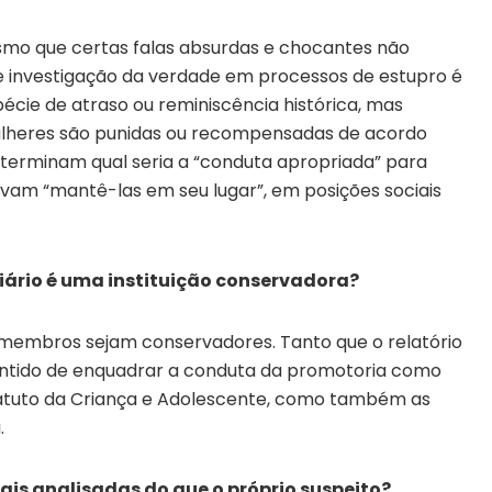
o que certas falas absurdas e chocantes não
 investigação da verdade em processos de estupro é
écie de atraso ou reminiscência histórica, mas
ulheres são punidas ou recompensadas de acordo
eterminam qual seria a “conduta apropriada” para
etivam “mantê-las em seu lugar”, em posições sociais
ciário é uma instituição conservadora?
s membros sejam conservadores. Tanto que o relatório
ntido de enquadrar a conduta da promotoria como
statuto da Criança e Adolescente, como também as
.
ais analisadas do que o próprio suspeito?