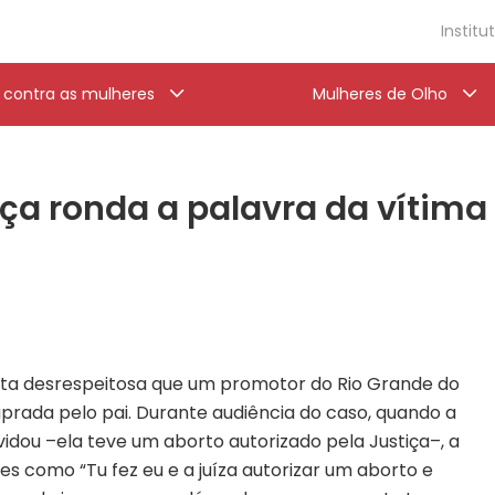
Institu
a contra as mulheres
Mulheres de Olho
ça ronda a palavra da vítima
uta desrespeitosa que um promotor do Rio Grande do
prada pelo pai. Durante audiência do caso, quando a
idou –ela teve um aborto autorizado pela Justiça–, a
s como “Tu fez eu e a juíza autorizar um aborto e