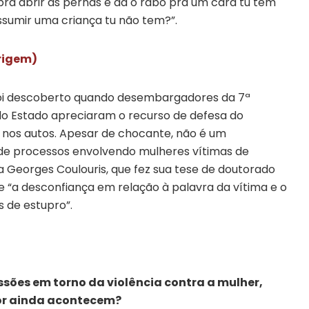
ra abrir as pernas e dá o rabo pra um cara tu tem
assumir uma criança tu não tem?”.
origem)
foi descoberto quando desembargadores da 7ª
do Estado apreciaram o recurso de defesa do
nos autos. Apesar de chocante, não é um
de processos envolvendo mulheres vítimas de
a Georges Coulouris, que fez sua tese de doutorado
e “a desconfiança em relação à palavra da vítima e o
s de estupro”.
ssões em torno da violência contra a mulher,
r ainda acontecem?