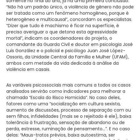
somente no final do ano, já há uma primeira conclusão:
“Não há um padrão único, a violência de gênero não pode
ser tratada como um fenômeno homogêneo, porque é
heterogêneo e multicausal”, concordam os especialistas.
“Dizer que tudo é machismo é ficar na superfície, é
preciso averiguar o que detona esta agressividade
mortal”, indicam os coordenadores do projeto, o
comandante da Guarda Civil e doutor em psicologia José
Luis González e o policial e psicólogo Juan José López-
Ossorio, da Unidade Central da Família e Mulher (UFAM),
ambos com metade da vida dedicada à análise da
violência em casais.
As variáveis psicossociais mais comuns a todos os casos
analisados servirão como indicadores para melhorar a
chamada “Escala do Risco Homicida”. No caso deles,
fatores como uma “socialização em cultura sexista,
aumento de discussões, processo de separação com ou
sem filhos, infidelidades (mais se o rejeitado é ele), baixa
tolerância à frustração, sensação de abandono ou de
perda, estresse, ruminação de pensamento…”. E no caso
delas: “Maus-tratos prévios, baixa autoestima, ser