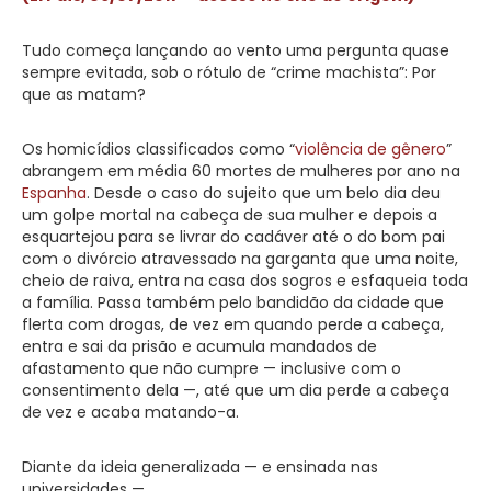
Tudo começa lançando ao vento uma pergunta quase
sempre evitada, sob o rótulo de “crime machista”: Por
que as matam?
Os homicídios classificados como “
violência de gênero
”
abrangem em média 60 mortes de mulheres por ano na
Espanha
. Desde o caso do sujeito que um belo dia deu
um golpe mortal na cabeça de sua mulher e depois a
esquartejou para se livrar do cadáver até o do bom pai
com o divórcio atravessado na garganta que uma noite,
cheio de raiva, entra na casa dos sogros e esfaqueia toda
a família. Passa também pelo bandidão da cidade que
flerta com drogas, de vez em quando perde a cabeça,
entra e sai da prisão e acumula mandados de
afastamento que não cumpre — inclusive com o
consentimento dela —, até que um dia perde a cabeça
de vez e acaba matando-a.
Diante da ideia generalizada — e ensinada nas
universidades —