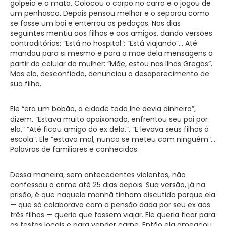
golpeia e a mata. Colocou o corpo no carro e o jogou de
um penhasco. Depois pensou melhor e o separou como
se fosse um boi e enterrou os pedaços. Nos dias
seguintes mentiu aos filhos e aos amigos, dando versões
contraditórias: “Está no hospital”; “Está viajando”… Até
mandou para si mesmo e para a mãe dela mensagens a
partir do celular da mulher: “Mãe, estou nas Ilhas Gregas”.
Mas ela, desconfiada, denunciou o desaparecimento de
sua filha.
Ele “era um bobão, a cidade toda lhe devia dinheiro”,
dizem. “Estava muito apaixonado, enfrentou seu pai por
ela.” “Até ficou amigo do ex dela.”. “E levava seus filhos à
escola”. Ele “estava mal, nunca se meteu com ninguém”…
Palavras de familiares e conhecidos.
Dessa maneira, sem antecedentes violentos, não
confessou o crime até 25 dias depois. Sua versão, já na
prisão, é que naquela manhã tinham discutido porque ela
— que só colaborava com a pensão dada por seu ex aos
três filhos — queria que fossem viajar. Ele queria ficar para
as festas locais e para vender carne. Então ela ameaçou