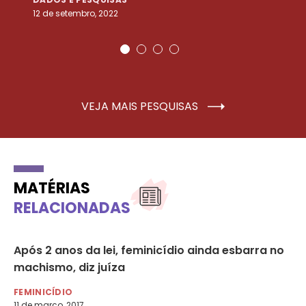
12 de setembro, 2022
25
VEJA MAIS PESQUISAS
MATÉRIAS
RELACIONADAS
Após 2 anos da lei, feminicídio ainda esbarra no
Li
machismo, diz juíza
ca
FEMINICÍDIO
DE
11 de março, 2017
6 d