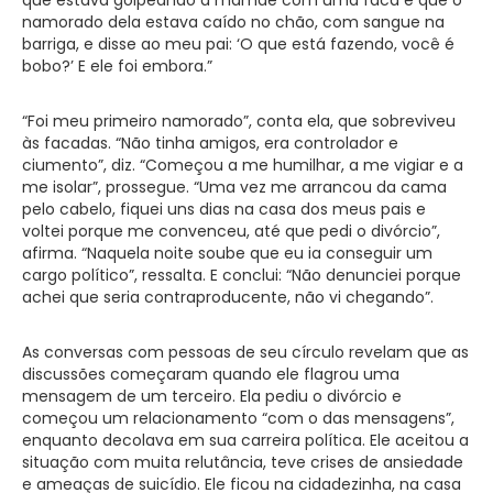
namorado dela estava caído no chão, com sangue na
barriga, e disse ao meu pai: ‘O que está fazendo, você é
bobo?’ E ele foi embora.”
“Foi meu primeiro namorado”, conta ela, que sobreviveu
às facadas. “Não tinha amigos, era controlador e
ciumento”, diz. “Começou a me humilhar, a me vigiar e a
me isolar”, prossegue. “Uma vez me arrancou da cama
pelo cabelo, fiquei uns dias na casa dos meus pais e
voltei porque me convenceu, até que pedi o divórcio”,
afirma. “Naquela noite soube que eu ia conseguir um
cargo político”, ressalta. E conclui: “Não denunciei porque
achei que seria contraproducente, não vi chegando”.
As conversas com pessoas de seu círculo revelam que as
discussões começaram quando ele flagrou uma
mensagem de um terceiro. Ela pediu o divórcio e
começou um relacionamento “com o das mensagens”,
enquanto decolava em sua carreira política. Ele aceitou a
situação com muita relutância, teve crises de ansiedade
e ameaças de suicídio. Ele ficou na cidadezinha, na casa