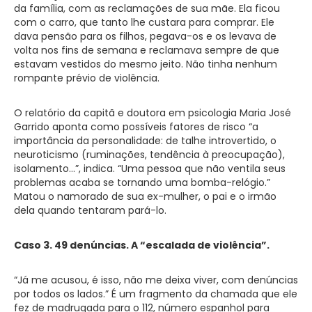
da família, com as reclamações de sua mãe. Ela ficou
com o carro, que tanto lhe custara para comprar. Ele
dava pensão para os filhos, pegava-os e os levava de
volta nos fins de semana e reclamava sempre de que
estavam vestidos do mesmo jeito. Não tinha nenhum
rompante prévio de violência.
O relatório da capitã e doutora em psicologia Maria José
Garrido aponta como possíveis fatores de risco “a
importância da personalidade: de talhe introvertido, o
neuroticismo (ruminações, tendência à preocupação),
isolamento…”, indica. “Uma pessoa que não ventila seus
problemas acaba se tornando uma bomba-relógio.”
Matou o namorado de sua ex-mulher, o pai e o irmão
dela quando tentaram pará-lo.
Caso 3. 49 denúncias. A “escalada de violência”.
“Já me acusou, é isso, não me deixa viver, com denúncias
por todos os lados.” É um fragmento da chamada que ele
fez de madrugada para o 112, número espanhol para