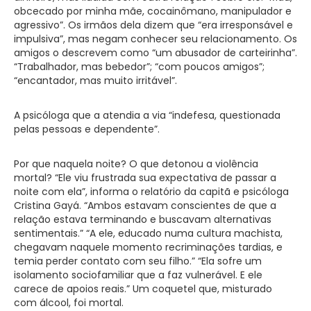
obcecado por minha mãe, cocainômano, manipulador e
agressivo”. Os irmãos dela dizem que “era irresponsável e
impulsiva”, mas negam conhecer seu relacionamento. Os
amigos o descrevem como “um abusador de carteirinha”.
“Trabalhador, mas bebedor”; “com poucos amigos”;
“encantador, mas muito irritável”.
A psicóloga que a atendia a via “indefesa, questionada
pelas pessoas e dependente”.
Por que naquela noite? O que detonou a violência
mortal? “Ele viu frustrada sua expectativa de passar a
noite com ela”, informa o relatório da capitã e psicóloga
Cristina Gayá. “Ambos estavam conscientes de que a
relação estava terminando e buscavam alternativas
sentimentais.” “A ele, educado numa cultura machista,
chegavam naquele momento recriminações tardias, e
temia perder contato com seu filho.” “Ela sofre um
isolamento sociofamiliar que a faz vulnerável. E ele
carece de apoios reais.” Um coquetel que, misturado
com álcool, foi mortal.