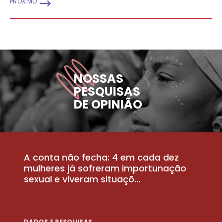
PRÓXIMO
NOSSAS
PESQUISAS
DE OPINIÃO
A conta não fecha: 4 em cada dez
P
la
mulheres já sofreram importunação
a
sexual e viveram situaçõ...
m
DADOS E PESQUISAS
D