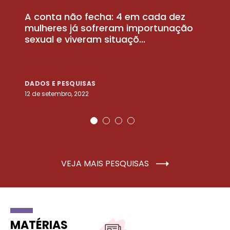
A conta não fecha: 4 em cada dez
P
la
mulheres já sofreram importunação
a
sexual e viveram situaçõ...
m
DADOS E PESQUISAS
D
12 de setembro, 2022
25
VEJA MAIS PESQUISAS
MATÉRIAS