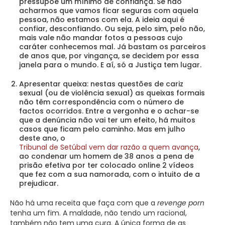
pressupõe um mínimo de confiança. Se não
acharmos que vamos ficar seguras com aquela
pessoa, não estamos com ela. A ideia aqui é
confiar, desconfiando. Ou seja, pelo sim, pelo não,
mais vale não mandar fotos a pessoas cujo
caráter conhecemos mal. Já bastam os parceiros
de anos que, por vingança, se decidem por essa
janela para o mundo. E aí, só a Justiça tem lugar.
Apresentar queixa: nestas questões de cariz
sexual (ou de violência sexual) as queixas formais
não têm correspondência com o número de
factos ocorridos. Entre a vergonha e o achar-se
que a denúncia não vai ter um efeito, há muitos
casos que ficam pelo caminho. Mas em julho
deste ano, o
Tribunal de Setúbal vem dar razão a quem avança
,
ao condenar um homem de 38 anos a pena de
prisão efetiva por ter colocado online 2 vídeos
que fez com a sua namorada, com o intuito de a
prejudicar.
Não há uma receita que faça com que a
revenge porn
tenha um fim. A maldade, não tendo um racional,
também não tem uma cura. A única forma de as