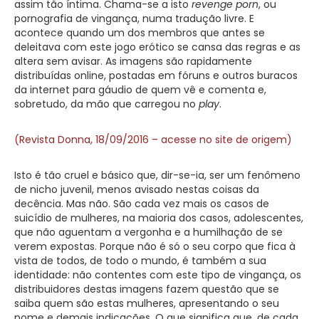
assim tão íntima. Chama-se a isto
revenge porn
, ou
pornografia de vingança, numa tradução livre. E
acontece quando um dos membros que antes se
deleitava com este jogo erótico se cansa das regras e as
altera sem avisar. As imagens são rapidamente
distribuídas online, postadas em fóruns e outros buracos
da internet para gáudio de quem vê e comenta e,
sobretudo, da mão que carregou no
play
.
(Revista Donna, 18/09/2016 – acesse no site de origem)
Isto é tão cruel e básico que, dir-se-ia, ser um fenômeno
de nicho juvenil, menos avisado nestas coisas da
decência. Mas não. São cada vez mais os casos de
suicídio de mulheres, na maioria dos casos, adolescentes,
que não aguentam a vergonha e a humilhação de se
verem expostas. Porque não é só o seu corpo que fica à
vista de todos, de todo o mundo, é também a sua
identidade: não contentes com este tipo de vingança, os
distribuidores destas imagens fazem questão que se
saiba quem são estas mulheres, apresentando o seu
nome e demais indicações. O que significa que, de cada