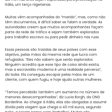
Itália, um terço nigerianas.
Muitas vêm acompanhadas do “marido”, mas, como não
têm documentos, é difícil saber se falam a verdade. As
autoridades creem que muitos acompanhantes façam
parte da rede de tráfico e sejam também explorados
para trabalho escravo ou para pedir dinheiro nas ruas.
Essas pessoas são trazidas de seus países com esse
objetivo, pelas mãos da mesma rede que lucra com
refugiados. “Eles não sabem que serão explorados.
Ninguém acredita que esse tipo de coisa ainda exista,
mas a escravidão moderna é uma realidade perversa”,
diz Isoke. Ela conseguiu escapar pelas mãos de um
cliente, com quem fugiu, e hoje ajuda outras mulheres.
“Temos percebido também um aumento no número de
menores desacompanhadas”, diz Lucia Borgh, da ONG
Borderline. Ao chegar à Itália, elas são obrigadas a assumir
dívida pela viagem que chega a 40 mil euros, segundo
Isoke, a serem pagos com “trabalho”. Muitas são