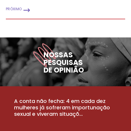
PRÓXIMO
NOSSAS
PESQUISAS
DE OPINIÃO
A conta não fecha: 4 em cada dez
P
la
mulheres já sofreram importunação
a
sexual e viveram situaçõ...
m