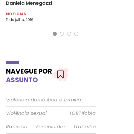
Daniela Menegazzi
o
NOTÍCIAS
NO
11 de julho, 2016
15 
NAVEGUE POR
ASSUNTO
Violência doméstica e familiar
|
Violência sexual
LGBTIfobia
|
|
Racismo
Feminicídio
Trabalho