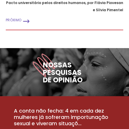
Pacto universitário pelos direitos humanos, por Flávia Piovesan
e Sílvia Pimentel
PRÓXIMO
NOSSAS
PESQUISAS
DE OPINIÃO
A conta não fecha: 4 em cada dez
P
la
mulheres já sofreram importunação
a
sexual e viveram situaçõ...
m