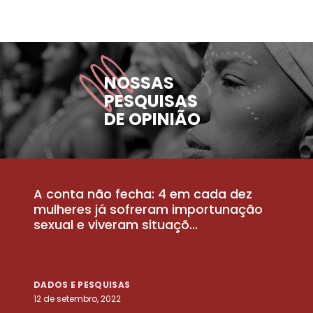
NOSSAS
PESQUISAS
DE OPINIÃO
A conta não fecha: 4 em cada dez
P
la
mulheres já sofreram importunação
a
sexual e viveram situaçõ...
m
DADOS E PESQUISAS
D
12 de setembro, 2022
25