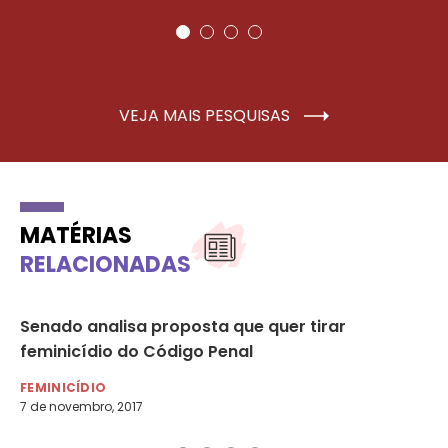
VEJA MAIS PESQUISAS
MATÉRIAS
RELACIONADAS
Senado analisa proposta que quer tirar
Fe
feminicídio do Código Penal
Co
FEMINICÍDIO
FE
7 de novembro, 2017
28 